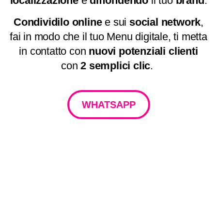
localizzazione
e
diffondendo
il tuo
brand
.
Condividilo
online
e sui
social
network
,
fai in modo che il tuo Menu digitale, ti metta
in contatto con
nuovi
potenziali
clienti
con
2 semplici clic
.
WHATSAPP