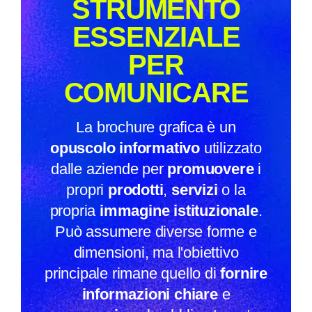
STRUMENTO
ESSENZIALE
PER
COMUNICARE
La brochure grafica è un
opuscolo informativo
utilizzato
dalle aziende per
promuovere
i
propri
prodotti
,
servizi
o la
propria
immagine
istituzionale
.
Può assumere diverse forme e
dimensioni, ma l'obiettivo
principale rimane quello di
fornire
informazioni chiare
e