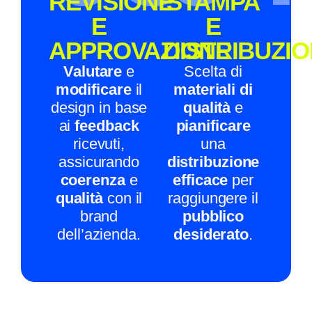
REVISIONE
STAMPA
E
E
APPROVAZIONE
DISTRIBUZI
Valutare
e
Scelta di
modificare
il
materiali di
design in base
qualità
e
ai
feedback
pianificare
ricevuti,
una
assicurando
distribuzione
coerenza
e
efficace
per
qualità
con il
raggiungere il
brand
pubblico
dell’azienda.
desiderato
.