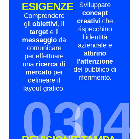
ESIGENZE
Sviluppare
concept
Comprendere
creativi
che
gli
obiettivi
, il
rispecchino
target
e il
l’identità
messaggio
da
aziendale e
comunicare
attirino
per effettuare
l’attenzione
una
ricerca di
del pubblico di
mercato
per
riferimento.
delineare il
layout grafico.
03
04